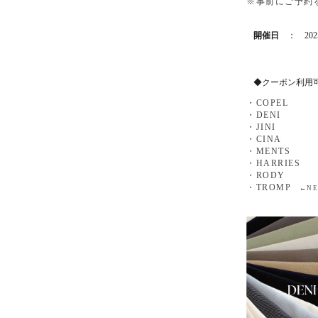
※事前にご予約
開催日
： 2025
◆クーポン利用
・COPEL
・DENI
・JINI
・CINA
・MENTS
・HARRIES
・RODY
・TROMP
←NE