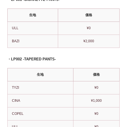
生地
価格
ULL
¥0
BAZI
¥2,000
・LP002 -TAPERED PANTS-
生地
価格
TYZI
¥0
CINA
¥1,000
COPEL
¥0
ULL
¥0