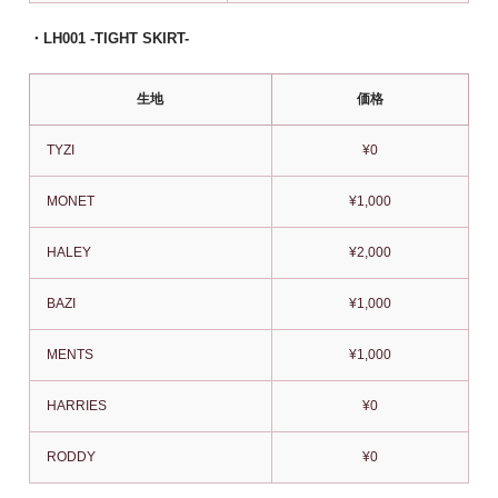
・LH001 -TIGHT SKIRT-
生地
価格
TYZI
¥0
MONET
¥1,000
HALEY
¥2,000
BAZI
¥1,000
MENTS
¥1,000
HARRIES
¥0
RODDY
¥0