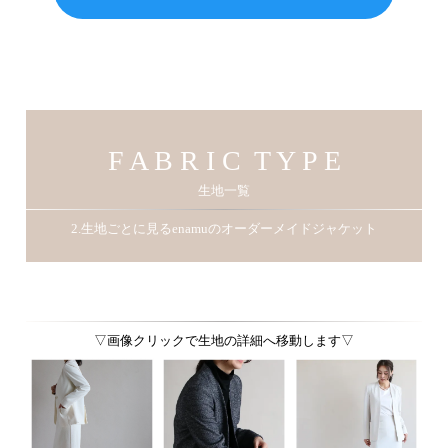
F A B R I C T Y P E
生地一覧
2.生地ごとに見るenamuのオーダーメイドジャケット
▽画像クリックで生地の詳細へ移動します▽