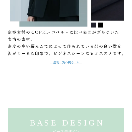
生地一覧へ戻る >
B A S E D E S I G N
ベースデザイン