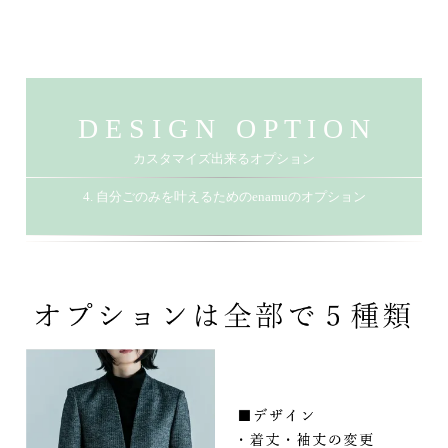
D E S I G N O P T I O N
カスタマイズ出来るオプション
4. 自分ごのみを叶えるためのenamuのオプション