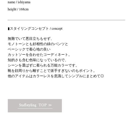
name / ishiyama
height / 168cm
▮スタイリングコンセプト / concept

無難でいて悪目立ちもせず、

モノトーンとも好相性の緑のパンツと

ベーシックで着心地の良い

カットソーを合わせたコーディネート。

知的さも含む色味になっているので、

シーンを選ばずに着られる万能カラーです。

靴を顔周りから離すことで派手すぎないのもポイント。

他のアイテムはカラーレスを意識してシンプルにまとめて◎