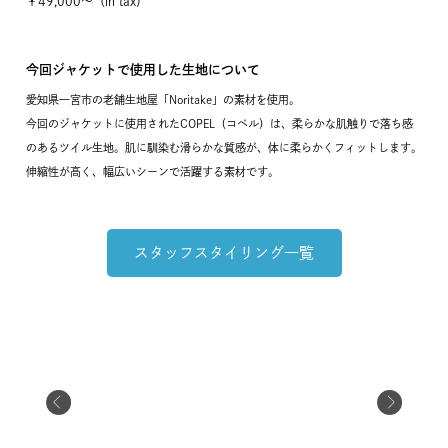
￥49,000～（in tax）
今回ジャケットで使用した生地について
愛知県一宮市の老舗生地屋「Noritake」の素材を使用。
今回のジャケットに使用されたCOPEL（コペル）は、柔らかな肌触りで落ち感
のあるツイル生地。肌に馴染む滑らかな質感が、体に柔らかくフィットします。
伸縮性が高く、幅広いシーンで活躍する素材です。
スタッフスタイリング一覧