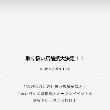
取り扱い店舗拡大決定！！
NEW OPEN STORE
2023年9月に取り扱い店舗が拡大！
これに伴い店舗情報とオープンイベントの
情報をいち早くお届け！