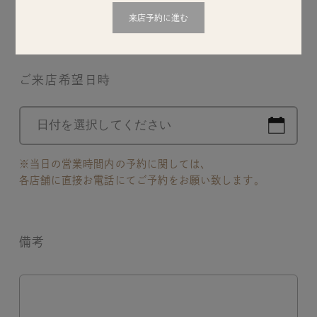
からスタイリストの勤務日時をご確認のうえ、スタイ
来店予約に進む
リストの名前を備考欄にご記入お願いいたします。
ご来店希望日時
※当日の営業時間内の予約に関しては、
各店舗に直接お電話にてご予約をお願い致します。
備考