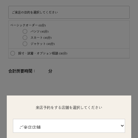
ご来店の目的を選択してください
ベーシックオーダー (0分)
パンツ (45分)
スカート (45分)
ジャケット (45分)
採寸・試着・オプション相談 (30分)
合計所要時間：
分
来店予約をする店舗を選択してください
パーソナルスタイリスト
※パーソナルスタイリストをご指名される方はこちら