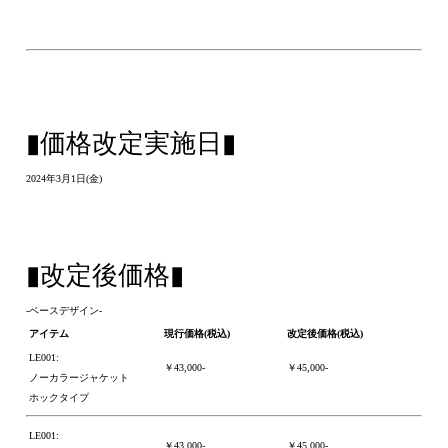
▮価格改定実施日▮
2024年3月1日(金)
▮改定後価格▮
-ベースデザイン-
アイテム
現行価格(税込)
改定後価格(税込)
LE001:
￥43,000-
￥45,000-
ノーカラージャケット
ホックタイプ
LE001:
￥43,000-
￥45,000-