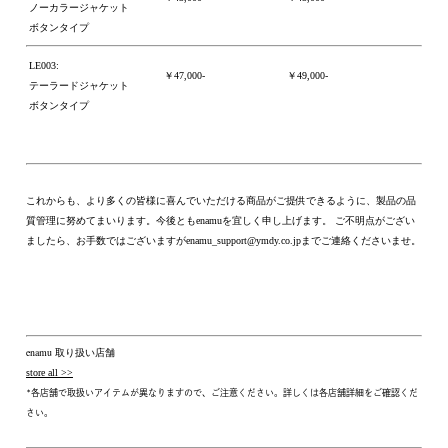
ノーカラージャケット
ボタンタイプ
LE003:
￥47,000-
￥49,000-
テーラードジャケット
ボタンタイプ
これからも、より多くの皆様に喜んでいただける商品がご提供できるように、製品の品
質管理に努めてまいります。今後ともenamuを宜しく申し上げます。 ご不明点がござい
ましたら、お手数ではございますがenamu_support@ymdy.co.jpまでご連絡くださいませ。
enamu 取り扱い店舗
store all >>
*各店舗で取扱いアイテムが異なりますので、ご注意ください。詳しくは各店舗詳細をご確認くだ
さい。
▮関連記事