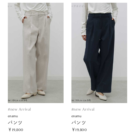
#new Arrival
#new Arrival
enamu
enamu
パンツ
パンツ
￥19,800
￥19,800