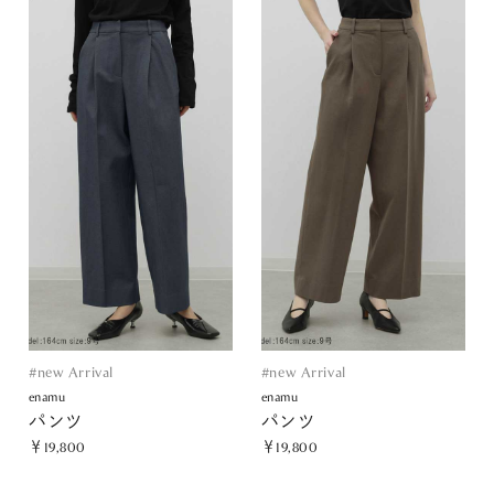
#new Arrival
#new Arrival
enamu
enamu
パンツ
パンツ
￥19,800
￥19,800