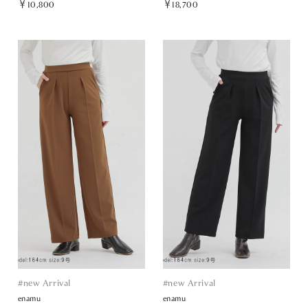
￥10,800
￥18,700
#new Arrival
#new Arrival
enamu
enamu