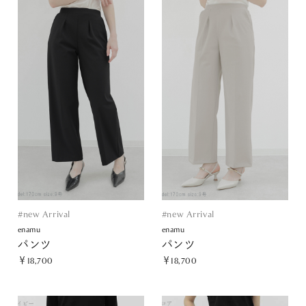
#new Arrival
#new Arrival
enamu
enamu
パンツ
パンツ
￥18,700
￥18,700