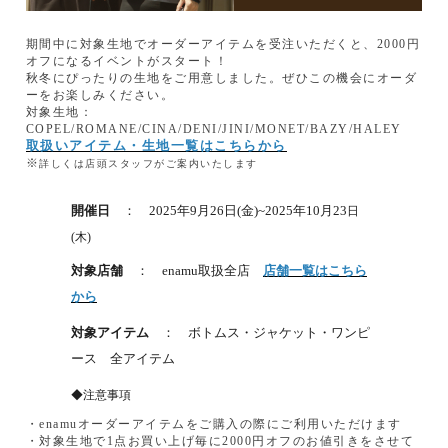
期間中に対象生地でオーダーアイテムを受注いただくと、2000円
オフになるイベントがスタート！
秋冬にぴったりの生地をご用意しました。ぜひこの機会にオーダ
ーをお楽しみください。
対象生地：
COPEL/ROMANE/CINA/DENI/JINI/MONET/BAZY/HALEY
取扱いアイテム・生地一覧はこちらから
※
詳しくは店頭スタッフがご案内いたします
開催日
： 2025年9月26日(金)~2025年10月23
日
(木)
対象店舗
： enamu取扱全店
店舗一覧はこちら
から
対象アイテム
： ボトムス・ジャケット・ワンピ
ース 全アイテム
◆注意事項
・enamuオーダーアイテムをご購入の際にご利用いただけます
・対象生地で1点お買い上げ毎に2000円オフのお値引きをさせて