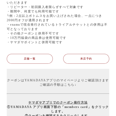
いただきます
・リピーター・初回購入者限らずすべて対象です
・期間中、何度でも利用可能です
└例：2点以上ボトムスをお買い上げされた場合、一点につき
2000円オフが適用されます
・enamuで現在発行されているトライアルチケットとの併用は不
可となっております
・その他クーポンと併用不可です
・10万円福袋の商品券は使用可能です
・ヤマダヤポイントと併用可能です
店舗一覧
来店予約
クーポンはYAMADAYAアプリのマイページよりご確認頂けます
ご確認の手順はこちら↓
ヤマダヤアプリでのクーポン発行方法
①YAMADAYA アプリ画面下部の「members card」をクリック
します。
②クーポンを確認するをクリックします。