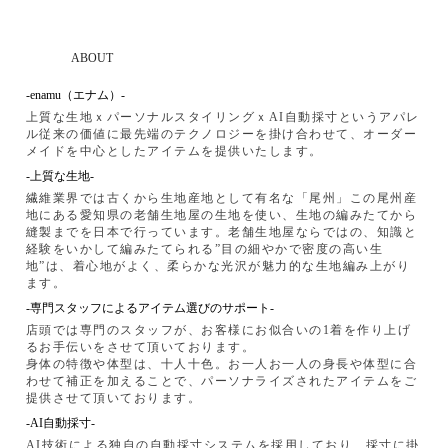
ABOUT
-enamu（エナム）-
上質な生地ｘパーソナルスタイリングｘAI自動採寸というアパレ
ル従来の価値に最先端のテクノロジーを掛け合わせて、オーダー
メイドを中心としたアイテムを提供いたします。
-上質な生地-
繊維業界では古くから生地産地として有名な「尾州」この尾州産
地にある愛知県の老舗生地屋の生地を使い、生地の編みたてから
縫製までを日本で行っています。老舗生地屋ならではの、知識と
経験をいかして編みたてられる”目の細やかで密度の高い生
地”は、着心地がよく、柔らかな光沢が魅力的な生地編み上がり
ます。
-専門スタッフによるアイテム選びのサポート-
店頭では専門のスタッフが、お客様にお似合いの1着を作り上げ
るお手伝いをさせて頂いております。
身体の特徴や体型は、十人十色。お一人お一人の身長や体型に合
わせて補正を加えることで、パーソナライズされたアイテムをご
提供させて頂いております。
-AI自動採寸-
AI技術による独自の自動採寸システムを採用しており、採寸に掛