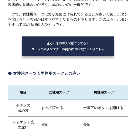
装飾的な意味合いが強く、留めないのが一般的です。
一方で、女性用スーツは丈が短めに作られていることが多いため、ボタン
を開けると下腹部が目立ちやすくなるものもあります。この点も、ボタン
をすべて留める理由のひとつです。
座るときのボタンはどうする？
スーツのボタンマナーの例外について詳しくはこちら
● 女性用スーツと男性用スーツとの違い
項目
女性用スーツ
男性用スーツ
ボタンの
すべて留める
一番下のボタンを開ける
留め方
ジャケット丈
短め
長め
の違い