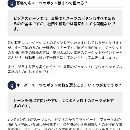
Q
夏場でもスーツのボタンはすべて留める？
ビジネスシーンでは、夏場でもスーツのボタンはすべて留め
るのが基本ですが、社内や移動中は適宜外しても問題ないで
す。
暑い時期はついジャケットのボタンを開いたままにしておきたくなります
が、すべて留めるのが一般的なマナーです。顧客折衝が多く、ジャケット
の着用が基本の職種の方は、夏用の涼しい素材のジャケットやインナーを
選んだり、移動中は脱いで手持ちにしておいたりして工夫しましょう。
また、通常より汗を多くかくので、夏用のジャケットにはウォッシャブル
素材のものがおすすめです。
Q
オーダースーツでボタンの数を選ぶとき、いくつがおすすめ？
シーンを選ばず使いやすい、2つボタン以上のスーツがおす
すめです。
2つボタン以上のスーツなら、ビジネスからプライベート、フォーマルの
場面など幅広い着回しが可能です。公的機関や金融機関などの保守的な業
界の場合は3つボタン、華やかさを重視する場合は1つボタンを選ぶとよい